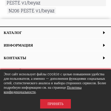
PESTE v1/beyaz
,
N206 PESTE v1/beyaz
КАТАЛОГ
ИНФОРМАЦИЯ
КОНТАКТЫ
ЛИЧНЫЙ КАБИНЕТ
Этот сайт использует файлы cookie с целью повышения удобства
для пользователя, а именно — дополнения функциями социальных
сетей, статистического анализа и выбора сторонних сервисов. Более
подробную информацию см. на странице
Политика
конфиденциальности
.
ПРИНЯТЬ
© intacozy.ru