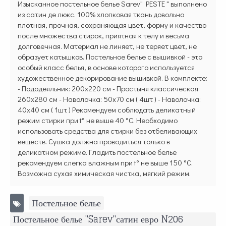
Изысканное постельное белье Sarev" PESTE " выполнено
из сатин де люкс. 100% хлопковая ткань довольно
плотная, прочная, сохраняющая цвет, форму и качество
после множества стирок, приятная к телу и весьма
долговечная. Материал не линяет, не теряет цвет, не
образует катышков. Постельное белье с вышивкой - это
особый класс белья, в основе которого используется
художественное декорирование вышивкой. В комплекте:
- Пододеяльник: 200х220 см - Простыня классическая:
260х280 см - Наволочка: 50х70 см ( 4шт ) - Наволочка:
40х40 см ( 1шт ) Рекомендуем соблюдать деликатный
режим стирки при t° не выше 40 °C. Необходимо
использовать средства для стирки без отбеливающих
веществ. Сушка должна проводиться только в
деликатном режиме. Гладить постельное белье
рекомендуем слегка влажным при t° не выше 150 °C.
Возможна сухая химическая чистка, мягкий режим.
Постельное белье
,
Постельное белье "Sarev"сатин евро N206