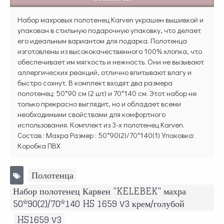
Набор махровых полотенец Karven украшен вышивкой и
упакован в стильную подарочную упаковку, что делает
его идеальным вариантом для подарка. Полотенца
изготовлены из высококачественного 100% хлопка, что
обеспечивает им мягкость и нежность. Они не вызывают
аллергических реакций, отлично впитывают влагу и
быстро сохнут. В комплект входят два размера
полотенец: 50*90 см (2 шт) и 70*140 см. Этот набор не
только прекрасно выглядит, но и обладает всеми
необходимыми свойствами для комфортного
использования. Комплект из 3-х полотенец Karven.
Состав : Махра Размер : 50*90(2)/70*140(1) Упаковка:
Коробка ПВХ
Полотенца
,
Набор полотенец Карвен "KELEBEK" махра
50*90(2)/70*140 HS 1659 v3 крем/голубой
,
HS1659 v3