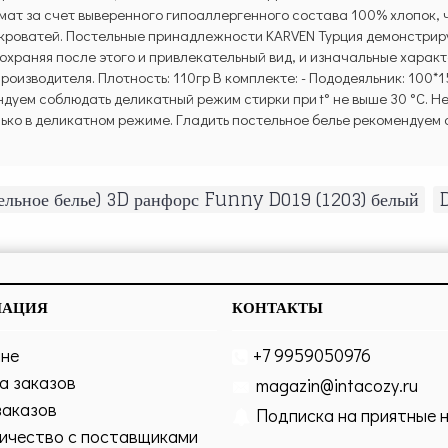
ат за счет выверенного гипоаллергенного состава 100% хлопок, ч
 кроватей. Постельные принадлежности KARVEN Турция демонстриру
сохраняя после этого и привлекательный вид, и изначальные характ
роизводителя. Плотность: 110гр В комплекте: - Пододеяльник: 100*1
мендуем соблюдать деликатный режим стирки при t° не выше 30 °C. 
ко в деликатном режиме. Гладить постельное белье рекомендуем с
тельное белье) 3D ранфорс Funny D019 (1203) белый
,
МАЦИЯ
КОНТАКТЫ
ине
+7 9959050976
а заказов
magazin@intacozy.ru
заказов
Подписка на приятные 
ичество с поставщиками