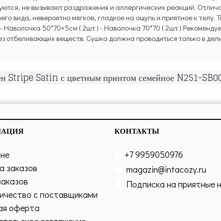
зуются, не вызывают раздражения и аллергических реакций. Отли
о вида, невероятно мягкое, гладкое на ощупь и приятное к телу. Т
 - Наволочка 50*70+5см ( 2шт ) - Наволочка 70*70 ( 2шт ) Рекомен
без отбеливающих веществ. Сушка должна проводиться только в дел
ен Stripe Satin с цветным принтом семейное N251-SB001
МАЦИЯ
КОНТАКТЫ
ине
+7 9959050976
а заказов
magazin@intacozy.ru
заказов
Подписка на приятные 
ичество с поставщиками
ая оферта