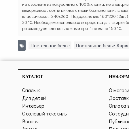
изготовлены из натурального 100% хлопка, не электри
выдерживает сотни циклов стирки без изменения внешнег
классическая: 240х260 - Пододеяльник: 160*220 ( 2шт )
30 °C. Необходимо использовать средства для стирки 
рекомендуем слегка влажным при t° не выше 150 °C.
Постельное белье
,
Постельное белье Карв
КАТАЛОГ
ИНФОР
Спальня
О магаз
Для детей
Доставк
Интерьер
Оплата 
Столовый текстиль
Сотрудн
Ванная
Публичн