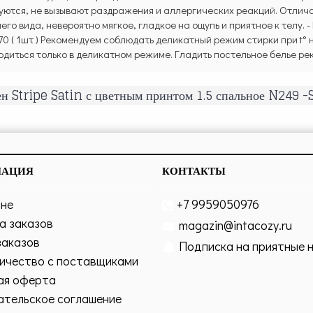
зуются, не вызывают раздражения и аллергических реакций. Отли
го вида, невероятно мягкое, гладкое на ощупь и приятное к телу. 
*70 ( 1шт ) Рекомендуем соблюдать деликатный режим стирки при t°
диться только в деликатном режиме. Гладить постельное белье рек
н Stripe Satin с цветным принтом 1.5 спальное N249 -S
МАЦИЯ
КОНТАКТЫ
ине
+7 9959050976
а заказов
magazin@intacozy.ru
заказов
Подписка на приятные 
ичество с поставщиками
ая оферта
ательское соглашение