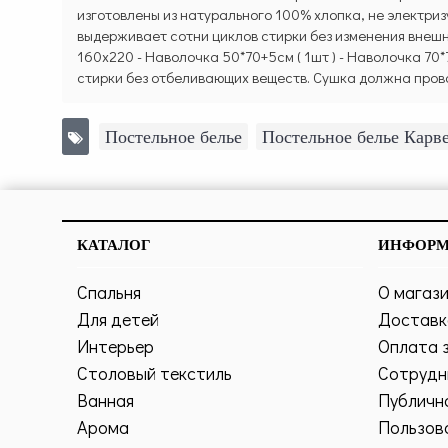
изготовлены из натурального 100% хлопка, не электри
выдерживает сотни циклов стирки без изменения внешне
160х220 - Наволочка 50*70+5см ( 1шт ) - Наволочка 70
стирки без отбеливающих веществ. Сушка должна прово
Постельное белье
,
Постельное белье Карве
КАТАЛОГ
ИНФОР
Спальня
О магаз
Для детей
Доставк
Интерьер
Оплата 
Столовый текстиль
Сотрудн
Ванная
Публичн
Арома
Пользов