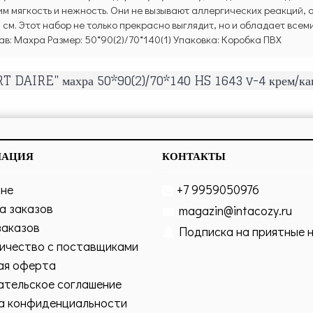
м мягкость и нежность. Они не вызывают аллергических реакций, о
40 см. Этот набор не только прекрасно выглядит, но и обладает вс
ав: Махра Размер: 50*90(2)/70*140(1) Упаковка: Коробка ПВХ
RT DAIRE" махра 50*90(2)/70*140 HS 1643 v-4 крем/к
МАЦИЯ
КОНТАКТЫ
ине
+7 9959050976
а заказов
magazin@intacozy.ru
заказов
Подписка на приятные 
ичество с поставщиками
ая оферта
ательское соглашение
а конфиденциальности