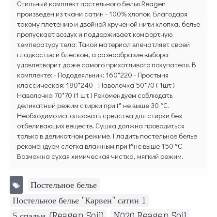
Стильный комплект постельного белья Reagen
произведен из ткани сатин - 100% хлопок. Благодаря
такому плетению и двойной крученой нити хлопка, белье
пропускает воздух и поддерживает комфортную
температуру тела. Такой материал впечатляет своей
гладкостью и блеском, а разнообразие выбора
удовлетворит даже самого прихотливого покупателя. В
комплекте: - Пододеяльник: 160*220 - Простыня
классическая: 180*240 - Наволочка 50*70 ( 1шт ) -
Наволочка 70*70 (1 шт ) Рекомендуем соблюдать
деликатный режим стирки при t° не выше 30 °C.
Необходимо использовать средства для стирки без
отбеливающих веществ. Сушка должна проводиться
только в деликатном режиме. Гладить постельное белье
рекомендуем слегка влажным при t°не выше 150 °C.
Возможна сухая химическая чистка, мягкий режим.
Постельное белье
,
Постельное белье "Карвен" сатин 1
,
5 спальн. (Reagen Soil)
,
N020 Reagen Soil