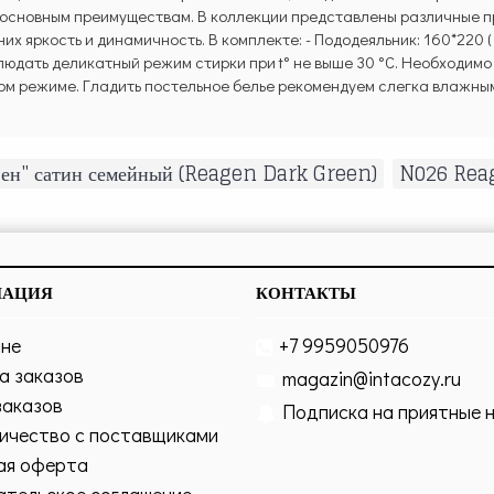
 к основным преимуществам. В коллекции представлены различные 
их яркость и динамичность. В комплекте: - Пододеяльник: 160*220 
облюдать деликатный режим стирки при t° не выше 30 °C. Необходим
ом режиме. Гладить постельное белье рекомендуем слегка влажным
вен" сатин семейный (Reagen Dark Green)
,
N026 Rea
МАЦИЯ
КОНТАКТЫ
ине
+7 9959050976
а заказов
magazin@intacozy.ru
заказов
Подписка на приятные 
ичество с поставщиками
ая оферта