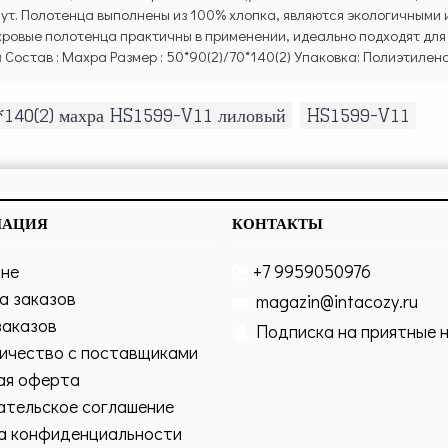
нут. Полотенца выполнены из 100% хлопка, являются экологичными
хровые полотенца практичны в применении, идеально подходят для
й Состав : Махра Размер : 50*90(2)/70*140(2) Упаковка: Полиэтилен
0*140(2) махра HS1599-V11 лиловый
,
HS1599-V11
МАЦИЯ
КОНТАКТЫ
ине
+7 9959050976
а заказов
magazin@intacozy.ru
заказов
Подписка на приятные 
ичество с поставщиками
ая оферта
ательское соглашение
а конфиденциальности