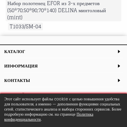
Набор полотенец EFOR из 3-х предметов
(50*70;50*90;70*140) DELINA минтоловый
(mint)
,
T1033/SM-04
КАТАЛОГ
ИНФОРМАЦИЯ
КОНТАКТЫ
ЛИЧНЫЙ КАБИНЕТ
Этот сайт использует файлы cookie с целью повышения удобства
для пользователя, а именно — дополнения функциями социальных
сетей, статистического анализа и выбора сторонних сервисов. Более
подробную информацию см. на странице
Политика
конфиденциальности
.