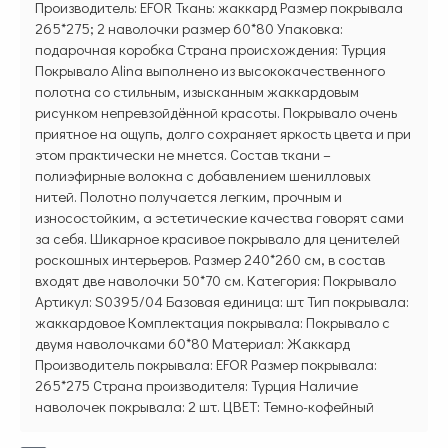
Производитель: EFOR Ткань: жаккард Размер покрывала
265*275; 2 наволочки размер 60*80 Упаковка:
подарочная коробка Страна происхождения: Турция
Покрывало Alina выполнено из высококачественного
полотна со стильным, изысканным жаккардовым
рисунком непревзойдённой красоты. Покрывало очень
приятное на ощупь, долго сохраняет яркость цвета и при
этом практически не мнется. Состав ткани –
полиэфирные волокна с добавлением шенилловых
нитей. Полотно получается легким, прочным и
износостойким, а эстетические качества говорят сами
за себя. Шикарное красивое покрывало для ценителей
роскошных интерьеров. Размер 240*260 см, в состав
входят две наволочки 50*70 см. Категория: Покрывало
Артикул: S0395/04 Базовая единица: шт Тип покрывала:
жаккардовое Комплектация покрывала: Покрывало с
двумя наволочками 60*80 Материал: Жаккард
Производитель покрывала: EFOR Размер покрывала:
265*275 Страна производителя: Турция Наличие
наволочек покрывала: 2 шт. ЦВЕТ: Темно-кофейный