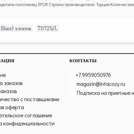
итель полотенец: EFOR Страна производителя: Турция Количество п
(6шт) хлопок
,
T0725/L
МАЦИЯ
КОНТАКТЫ
ине
+7 9959050976
а заказов
magazin@intacozy.ru
заказов
Подписка на приятные 
ичество с поставщиками
ая оферта
ательское соглашение
а конфиденциальности