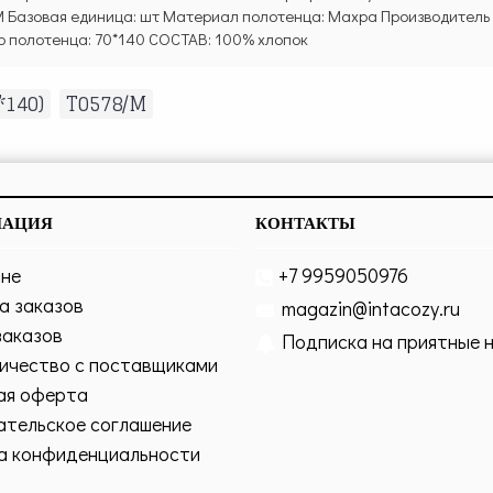
M Базовая единица: шт Материал полотенца: Махра Производитель 
ер полотенца: 70*140 СОСТАВ: 100% хлопок
*140)
,
T0578/M
МАЦИЯ
КОНТАКТЫ
ине
+7 9959050976
а заказов
magazin@intacozy.ru
заказов
Подписка на приятные 
ичество с поставщиками
ая оферта
ательское соглашение
а конфиденциальности