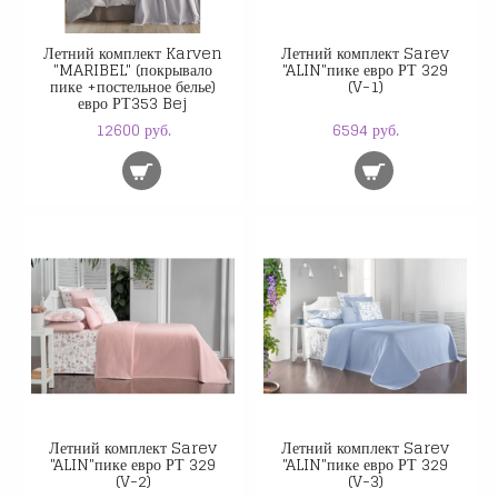
Летний комплект Karven
Летний комплект Sarev
"MARIBEL" (покрывало
"ALIN"пике евро РТ 329
пике +постельное белье)
(V-1)
евро РТ353 Bej
12600 руб.
6594 руб.
Летний комплект Sarev
Летний комплект Sarev
"ALIN"пике евро РТ 329
"ALIN"пике евро РТ 329
(V-2)
(V-3)