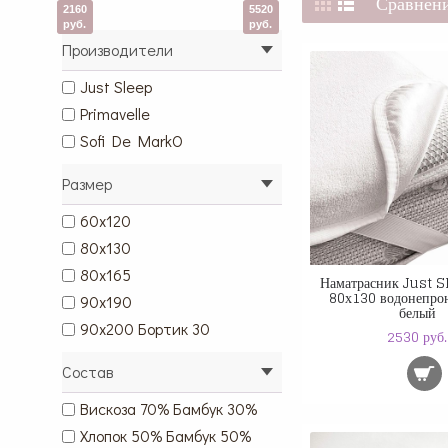
Сравнени
2160
5520
руб.
руб.
Производители
Just Sleep
Primavelle
Sofi De MarkO
Размер
60х120
80х130
80х165
Наматрасник Just 
80х130 водонепро
90х190
белый
90х200 Бортик 30
2530 руб.
Состав
Вискоза 70% Бамбук 30%
Хлопок 50% Бамбук 50%