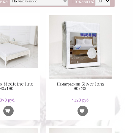
вка:
Показать:
ик Medicine line
Наматрасник Silver Ions
90х190
90х200
070 руб.
4120 руб.