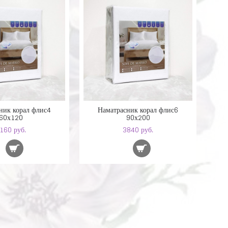
ник корал флис4
Наматрасник корал флис6
60х120
90х200
160 руб.
3840 руб.