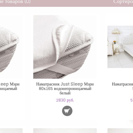
е товаров (0)
Сортиро
Sleep Мэри
Наматрасник Just Sleep Мэри
Наматрасн
ницаемый
80х165 водонепроницаемый
белый
2830 руб.
5