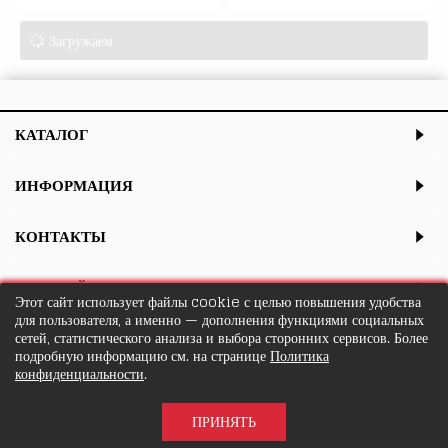
Загружаем
КАТАЛОГ
ИНФОРМАЦИЯ
КОНТАКТЫ
ЛИЧНЫЙ КАБИНЕТ
Этот сайт использует файлы cookie с целью повышения удобства
для пользователя, а именно — дополнения функциями социальных
сетей, статистического анализа и выбора сторонних сервисов. Более
подробную информацию см. на странице
Политика
конфиденциальности
.
ПРИНЯТЬ
© intacozy.ru